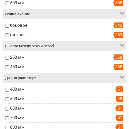
500 мм
508
Подключение
боковое
640
нижнее
363
Высота между осями резьб
250 мм
368
450 мм
368
Длина радиатора
400 мм
51
500 мм
48
600 мм
51
700 мм
51
800 мм
51