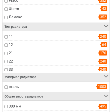
Prado
352
Uterm
43
Лемакс
352
Тип радиатора
11
240
12
64
21
176
22
240
33
240
Материал радиатора
сталь
1003
Общая высота радиатора
300 мм
495